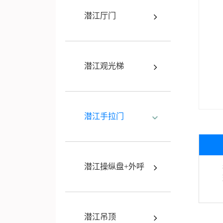
潜江厅门
潜江观光梯
潜江手拉门
潜江操纵盘+外呼
潜江吊顶