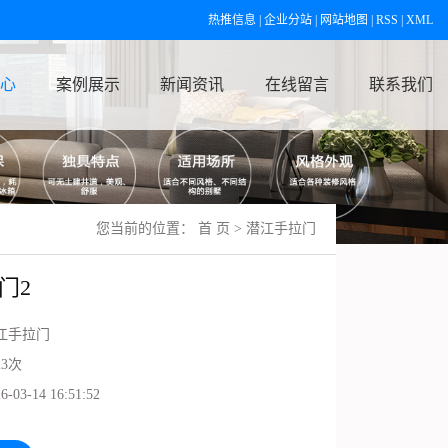
热推信息
|
企业分站
|
网站地图
|
RSS
|
XML
心
案例展示
新闻资讯
在线留言
联系我们
您当前的位置：
首 页
>
潜江手拉门
门2
江手拉门
23次
6-03-14 16:51:52