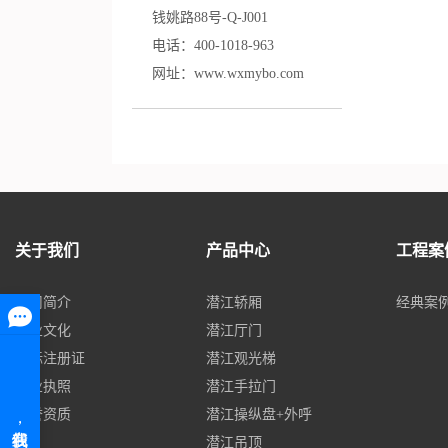
钱姚路88号-Q-J001
电话：
400-
1
018-963
网址：www.wxmybo.com
关于我们
产品中心
工程案
公司简介
潜江轿厢
经典案
企业文化
潜江厅门
商标注册证
潜江观光梯
营业执照
潜江手拉门
荣誉资质
潜江操纵盘+外呼
潜江吊顶