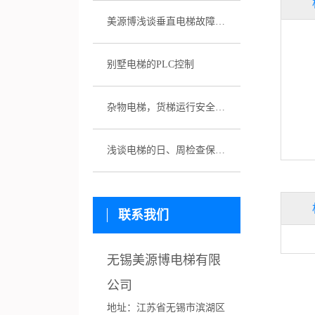
美源博浅谈垂直电梯故障应急预案
别墅电梯的PLC控制
杂物电梯，货梯运行安全性该如何保证
潜江手拉门1
浅谈电梯的日、周检查保养制度
联系我们
无锡美源博电梯有限
公司
地址：
江苏省
无锡市滨湖区