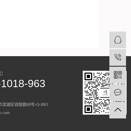
4
线：
-1018-963
滨湖区钱姚路88号-Q-J001
.com