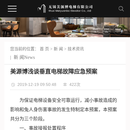
您当前的位置：
首 页
>
新 闻
>
技术资讯
新 闻
News
美源博浅谈垂直电梯故障应急预案
2019-12-19 09:50:48
422次
为保证电梯设备安全可靠运行，减小事故造成的
影响和兔人身伤害事故的发生特制定本预案，本预案
共分为三个阶段。
一、事故接报处置程序