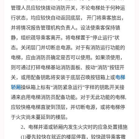
管理人员应较快拨动消防开关，不论电梯处于何种运
行状态，均应较快自动返回底层， 开门将乘客放出，
并将情况报告管理机构负责人。设法使乘客保持镇
静，组织疏导乘客离开。将电梯置于“停止运行”状
态。关闭层门并切断总电源。对于有消防运行功能的
电梯，应由消防员确定是否可以使用。如果须使用，
则可通过打碎电梯基站消防面板、按动“消防”按钮开
关，或用配备钥匙将安装于底层召唤按钮箱上或
电梯
轿厢
操纵箱上标有“消防紧急运行”字样的钥匙开关接
通来启用电梯消防员配备功能。对于无此功能的电梯,
应较快格电梯直驶到顶层，并切断电源，或将电梯停
于火灾尚未蔓延到的楼层。
2、电梯并道或轿厢内发生火灾时的应急处置措施
(1)要先较快在就近的楼层停靠，较快疏导乘客撒