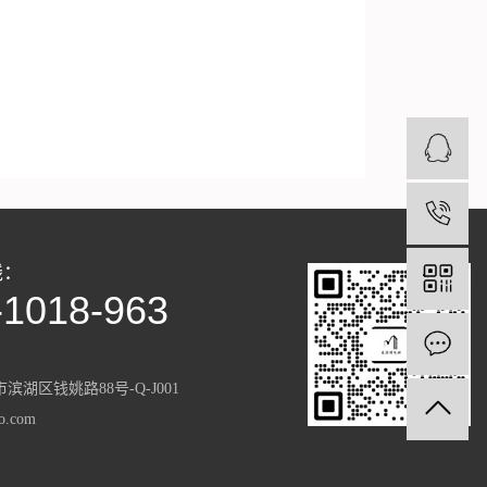
4
线：
-1018-963
滨湖区钱姚路88号-Q-J001
.com