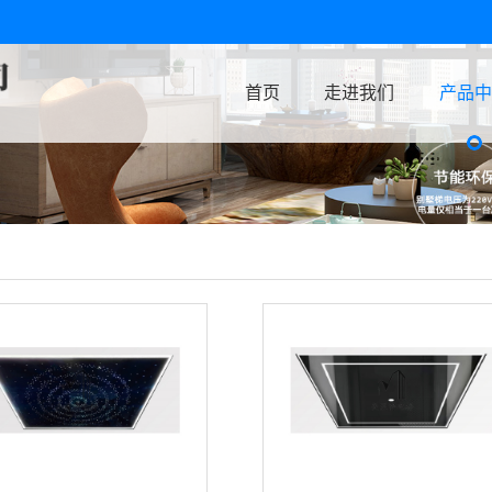
首页
走进我们
产品中