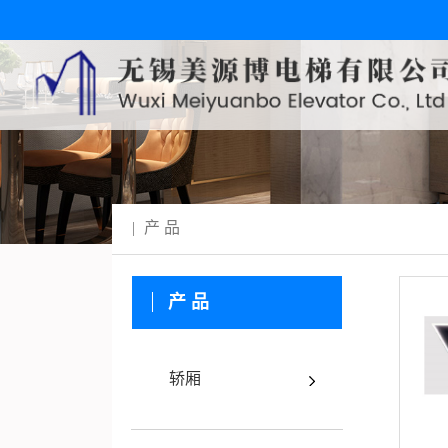
产 品
产 品
轿厢