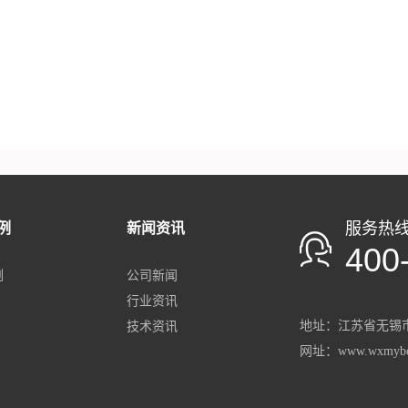
服务热
例
新闻资讯
400
例
公司新闻
行业资讯
地址：
江苏省
无锡市
技术资讯
网址：www.wxmybo