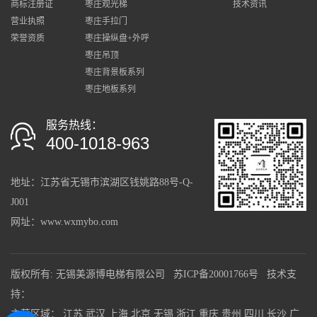
商标注册证
枣庄观光梯
技术资讯
营业执照
枣庄手拉门
荣誉资质
枣庄操纵盘+外呼
枣庄吊顶
枣庄背景板系列
枣庄地板系列
服务热线：
400-1018-963
地址：
江苏省
无锡市滨湖区钱姚路88号-Q-
J001
网址：www.wxmybo.com
版权所有: 无锡美源博电梯有限公司
苏ICP备20001766号
技术支
持：
主营区域：
江苏
武汉
上海
北京
无锡
浙江
重庆
贵州
四川
长沙
广