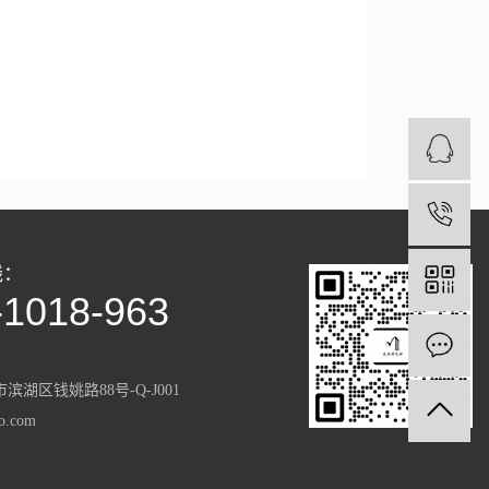
4
线：
-1018-963
滨湖区钱姚路88号-Q-J001
.com