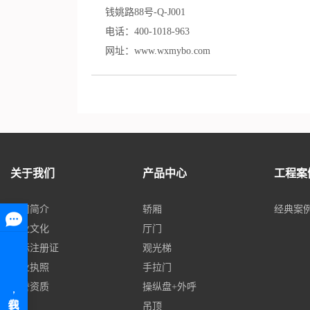
钱姚路88号-Q-J001
电话：
400-
1
018-963
网址：www.wxmybo.com
关于我们
产品中心
工程案
公司简介
轿厢
经典案
企业文化
厅门
商标注册证
观光梯
营业执照
手拉门
荣誉资质
操纵盘+外呼
吊顶