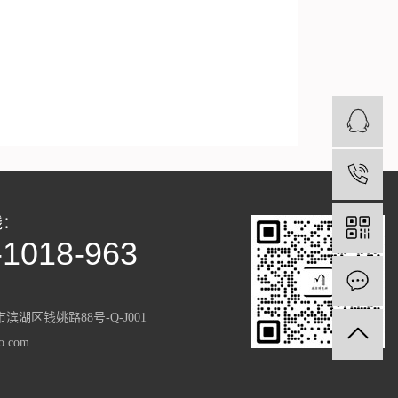
4
线：
-1018-963
滨湖区钱姚路88号-Q-J001
.com