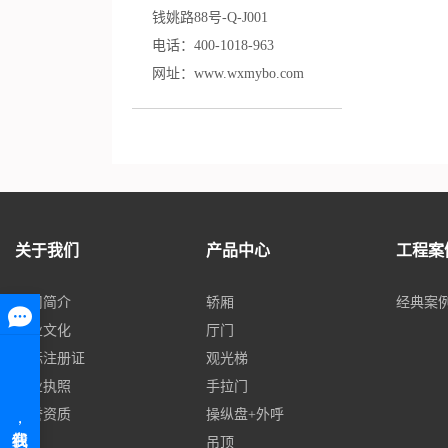
钱姚路88号-Q-J001
电话：
400-
1
018-963
网址：www.wxmybo.com
关于我们
产品中心
工程案
公司简介
轿厢
经典案
企业文化
厅门
商标注册证
观光梯
营业执照
手拉门
荣誉资质
操纵盘+外呼
吊顶