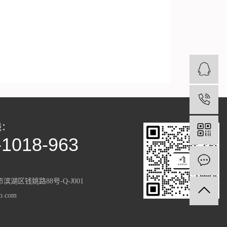
4
线：
-1018-963
滨湖区钱姚路88号-Q-J001
.com