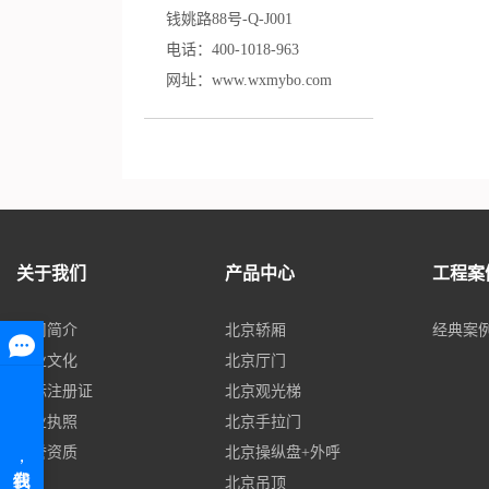
钱姚路88号-Q-J001
电话：
400-
1
018-963
网址：www.wxmybo.com
关于我们
产品中心
工程案
公司简介
北京轿厢
经典案
企业文化
北京厅门
商标注册证
北京观光梯
营业执照
北京手拉门
荣誉资质
北京操纵盘+外呼
北京吊顶