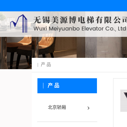
产 品
产 品
北京轿厢