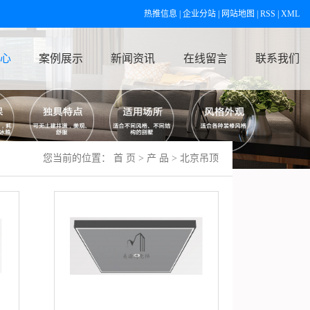
热推信息
|
企业分站
|
网站地图
|
RSS
|
XML
心
案例展示
新闻资讯
在线留言
联系我们
您当前的位置：
首 页
>
产 品
>
北京吊顶